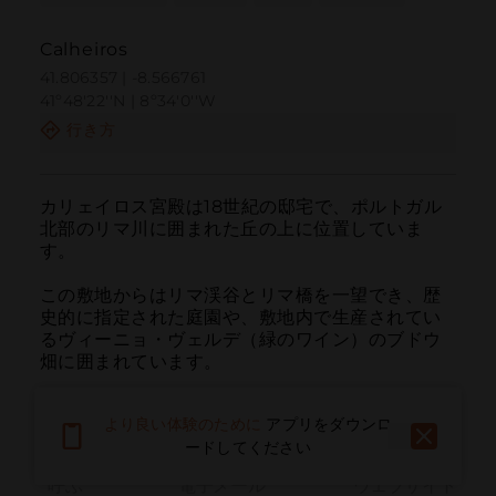
Calheiros
41.806357 | -8.566761
41º48'22''N | 8º34'0''W
行き方
カリェイロス宮殿は18世紀の邸宅で、ポルトガル
北部のリマ川に囲まれた丘の上に位置していま
す。

この敷地からはリマ渓谷とリマ橋を一望でき、歴
史的に指定された庭園や、敷地内で生産されてい
るヴィーニョ・ヴェルデ（緑のワイン）のブドウ
畑に囲まれています。
より良い体験のために
アプリをダウンロ
ードしてください
呼ぶ
電子メール
ウェブサイト