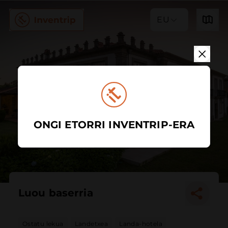
EU
ONGI ETORRI INVENTRIP-ERA
Luou baserria
Ostatu lekua
Landetxea
Landa-hotela