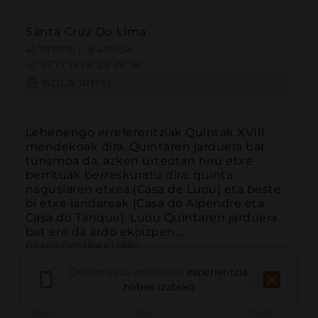
Santa Cruz Do Lima
41.787076 | -8.491534
41º47'13''N | 8º29'29''W
NOLA IRITSI
Lehenengo erreferentziak Quintak XVIII. 
mendekoak dira. Quintaren jarduera bat 
turismoa da, azken urteotan hiru etxe 
berrituak berreskuratu dira: quinta 
nagusiaren etxea (Casa de Luou) eta beste 
bi etxe landareak (Casa do Alpendre eta 
Casa do Tanque). Luou Quintaren jarduera 
bat ere da ardo ekoizpen...
GEHIAGO IRAKURRI
Deskargatu aplikazioa
esperientzia
hobea izateko