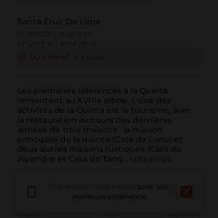
Santa Cruz Do Lima
41.787076 | -8.491534
41º47'13''N | 8º29'29''W
COMMENT Y ALLER
Les premières références à la Quinta 
remontent au XVIIIe siècle. L'une des 
activités de la Quinta est le tourisme, avec 
la restauration au cours des dernières 
années de trois maisons : la maison 
principale de la quinta (Casa de Luou) et 
deux autres maisons rustiques (Casa do 
Alpendre et Casa do Tanq...
LIRE PLUS
Téléchargez l'application
pour une
meilleure expérience
Appeler
E-mail
Site Web