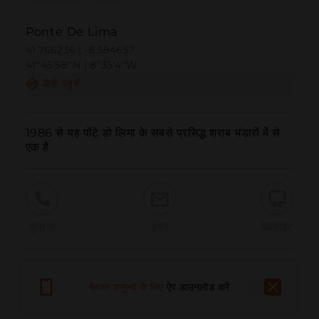
Ponte De Lima
41.766236 | -8.584657
41º45'58''N | 8º35'4''W
कैसे पहुंचें
1986 से यह पोंटे डो लिमा के सबसे प्रसिद्ध शराब भंडारों में से 
एक है
बुलाना
ईमेल
वेबसाइट
समस्या की सूचना दें
बेहतर अनुभव के लिए
ऐप डाउनलोड करें