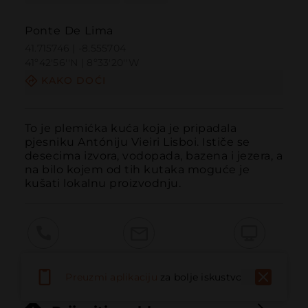
Ponte De Lima
41.715746 | -8.555704
41º42'56''N | 8º33'20''W
KAKO DOĆI
To je plemićka kuća koja je pripadala 
pjesniku Antóniju Vieiri Lisboi. Ističe se 
desecima izvora, vodopada, bazena i jezera, a 
na bilo kojem od tih kutaka moguće je 
kušati lokalnu proizvodnju.
Pozvati
Email
Web stranica
Preuzmi aplikaciju
za bolje iskustvo