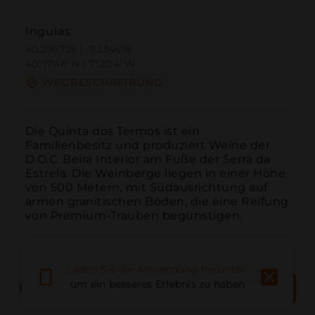
Inguias
40.296725 | -7.334618
40º17'48''N | 7º20'4''W
WEGBESCHREIBUNG
Die Quinta dos Termos ist ein 
Familienbesitz und produziert Weine der 
D.O.C. Beira Interior am Fuße der Serra da 
Estrela. Die Weinberge liegen in einer Höhe 
von 500 Metern, mit Südausrichtung auf 
armen granitischen Böden, die eine Reifung 
von Premium-Trauben begünstigen.
Laden Sie die Anwendung herunter,
JETZT
um ein besseres Erlebnis zu haben
BOOK PLACE
Anruf
E-Mail
Website
BUCHEN