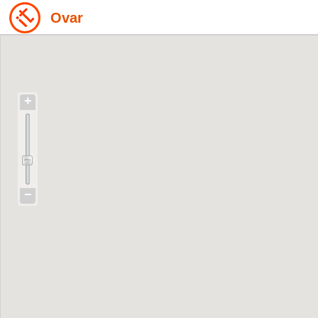
Ovar
+
−