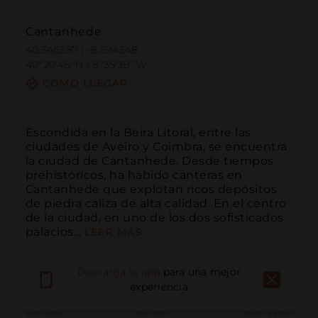
Cantanhede
40.346287 | -8.594348
40º20'46''N | 8º35'39''W
CÓMO LLEGAR
Escondida en la Beira Litoral, entre las 
ciudades de Aveiro y Coimbra, se encuentra 
la ciudad de Cantanhede. Desde tiempos 
prehistóricos, ha habido canteras en 
Cantanhede que explotan ricos depósitos 
de piedra caliza de alta calidad. En el centro 
de la ciudad, en uno de los dos sofisticados 
palacios...
LEER MÁS
Descarga la app
para una mejor
experiencia
Llamar
Email
Sitio Web