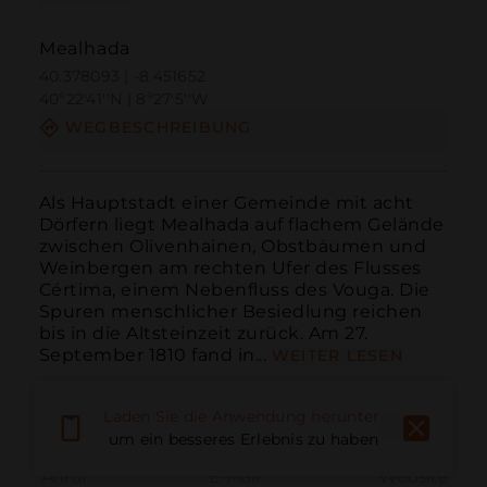
Mealhada
40.378093 | -8.451652
40º22'41''N | 8º27'5''W
WEGBESCHREIBUNG
Als Hauptstadt einer Gemeinde mit acht 
Dörfern liegt Mealhada auf flachem Gelände 
zwischen Olivenhainen, Obstbäumen und 
Weinbergen am rechten Ufer des Flusses 
Cértima, einem Nebenfluss des Vouga. Die 
Spuren menschlicher Besiedlung reichen 
bis in die Altsteinzeit zurück. Am 27. 
September 1810 fand in...
WEITER LESEN
Laden Sie die Anwendung herunter,
um ein besseres Erlebnis zu haben
Anruf
E-Mail
Website