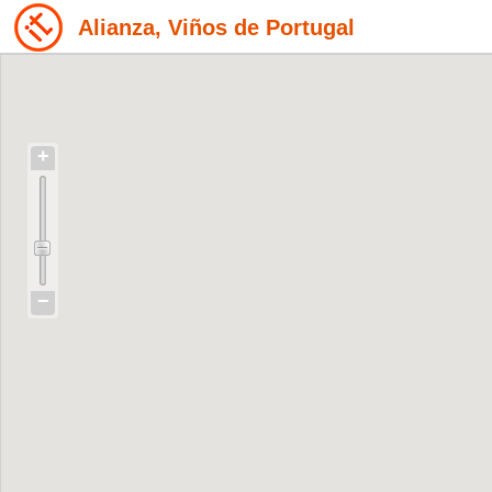
Alianza, Viños de Portugal
+
−