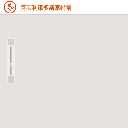
阿韦利诺多斯莱特翁
+
−