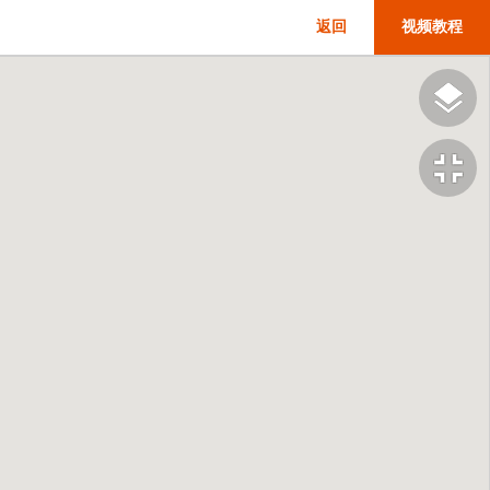
返回
视频教程
fullscreen_exit