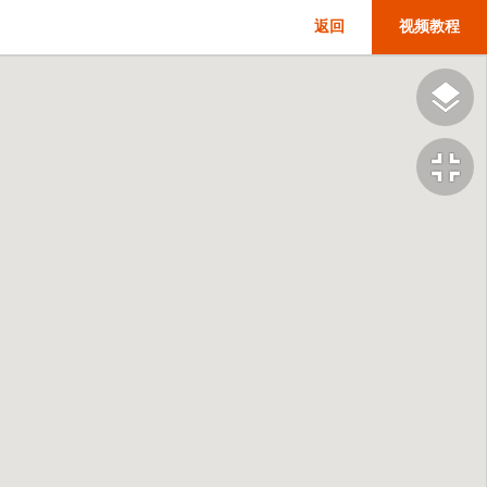
返回
视频教程
fullscreen_exit