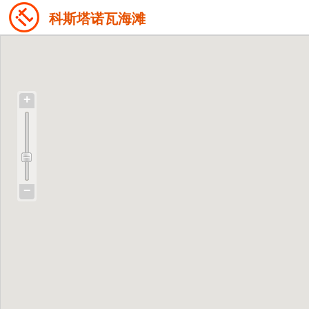
科斯塔诺瓦海滩
+
−