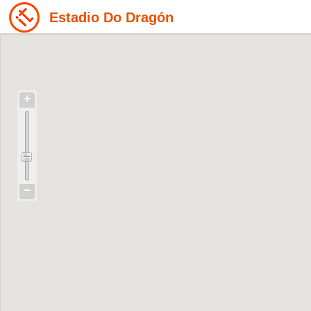
Estadio Do Dragón
+
−