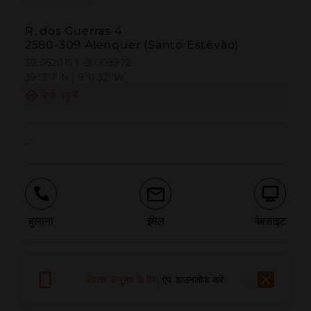
R. dos Guerras 4
2580-309 Alenquer (Santo Estêvão)
39.052015 | -9.008972
39º3'7''N | 9º0'32''W
कैसे पहुंचें
-
बुलाना
ईमेल
वेबसाइट
समस्या की सूचना दें
बेहतर अनुभव के लिए
ऐप डाउनलोड करें