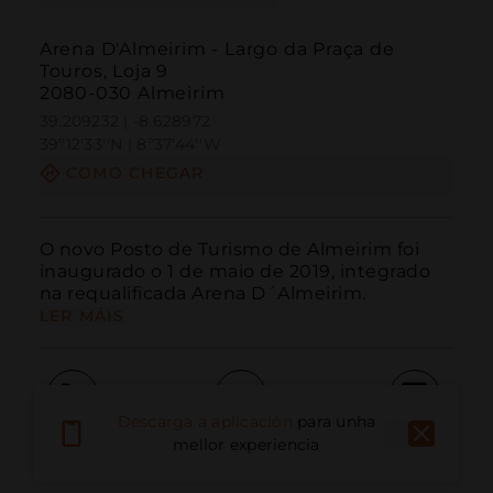
Arena D'Almeirim - Largo da Praça de
Touros, Loja 9
2080-030 Almeirim
39.209232 | -8.628972
39º12'33''N | 8º37'44''W
COMO CHEGAR
O novo Posto de Turismo de Almeirim foi 
inaugurado o 1 de maio de 2019, integrado 
na requalificada Arena D´Almeirim.
LER MÁIS
Descarga a aplicación
para unha
Chamar
Correo electrónico
Sitio web
mellor experiencia