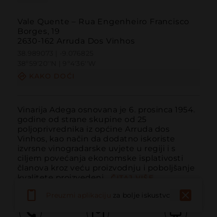
Vale Quente – Rua Engenheiro Francisco
Borges, 19
2630-162 Arruda Dos Vinhos
38.989073 | -9.076825
38º59'20''N | 9º4'36''W
KAKO DOĆI
Vinarija Adega osnovana je 6. prosinca 1954. 
godine od strane skupine od 25 
poljoprivrednika iz općine Arruda dos 
Vinhos, kao način da dodatno iskoriste 
izvrsne vinogradarske uvjete u regiji i s 
ciljem povećanja ekonomske isplativosti 
članova kroz veću proizvodnju i poboljšanje 
kvalitete proizvedeni...
ČITAJ VIŠE
Preuzmi aplikaciju
za bolje iskustvo