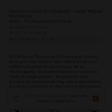
Centro Cultural do Morgado – Largo Miguel
Bombarda
2630 – 112 Arruda Dos Vinhos
38.983957 | -9.077852
38º59'2''N | 9º4'40''W
COMMENT Y ALLER
À l'Office de Tourisme d'Arruda dos Vinhos, 
vous pourrez obtenir des informations sur 
l'offre culturelle et touristique de la 
municipalité, les événements et louer des 
vélos d'usage public - Arruvinhas. Des 
articles de merchandising, des publications 
sur la municipalité et des pièces d'artisanat 
loc...
LIRE PLUS
Téléchargez l'application
pour une
meilleure expérience