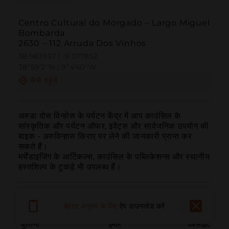
Centro Cultural do Morgado – Largo Miguel
Bombarda
2630 – 112 Arruda Dos Vinhos
38.983957 | -9.077852
38º59'2''N | 9º4'40''W
कैसे पहुंचें
अरुडा दोस विन्होस के पर्यटन केंद्र में आप काउंसिल के 
सांस्कृतिक और पर्यटन ऑफर, इवेंट्स और सार्वजनिक उपयोग की 
बाइक - अरुविन्हास किराए पर लेने की जानकारी प्राप्त कर 
सकते हैं।

मर्चेंडाइजिंग के आर्टिकल्स, काउंसिल के पब्लिकेशन्स और स्थानीय 
हस्तशिल्प के टुकड़े भी उपलब्ध हैं।
बेहतर अनुभव के लिए
ऐप डाउनलोड करें
बुलाना
ईमेल
वेबसाइट