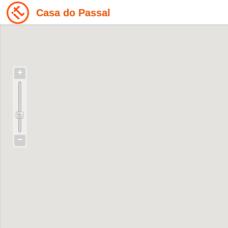
Casa do Passal
+
−