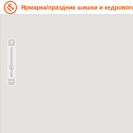
Ярмарка/праздник шишки и кедровог
+
−