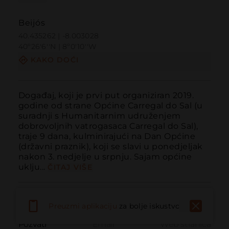
Beijós
40.435262 | -8.003028
40º26'6''N | 8º0'10''W
KAKO DOĆI
Događaj, koji je prvi put organiziran 2019. 
godine od strane Općine Carregal do Sal (u 
suradnji s Humanitarnim udruženjem 
dobrovoljnih vatrogasaca Carregal do Sal), 
traje 9 dana, kulminirajući na Dan Općine 
(državni praznik), koji se slavi u ponedjeljak 
nakon 3. nedjelje u srpnju. Sajam općine 
uklju...
ČITAJ VIŠE
Preuzmi aplikaciju
za bolje iskustvo
Pozvati
Email
Web stranica