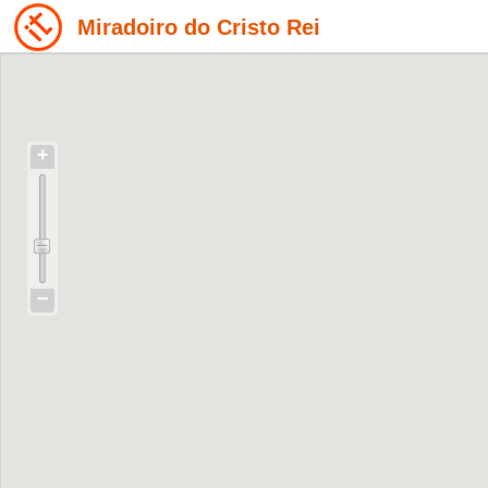
Miradoiro do Cristo Rei
+
−