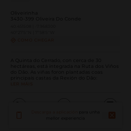
Oliveirinha
3430-399 Oliveira Do Conde
40.451508 | -7.968300
40º27'5''N | 7º58'5''W
COMO CHEGAR
A Quinta do Cerrado, con cerca de 30 
hectáreas, está integrada na Ruta dos Viños 
do Dão. As viñas foron plantadas coas 
principais castas da Rexión do Dão:
LER MÁIS
Descarga a aplicación
para unha
Chamar
Correo electrónico
Sitio web
mellor experiencia