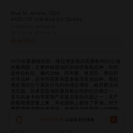
Rua St. Andre, 1520
4635-731 Vila Boa De Quires
41.209927 | -8.194643
41º12'35''N | 8º11'40''W
如何到达
1973年重新组织后，维拉博亚酒庄现拥有约30公顷
的葡萄园，主要种植该地区的传统葡萄品种，特别
是特拉杜拉、佩代尔纳、阿韦索、维尼昂、博拉萨
尔等品种，还有劳雷罗和霞多丽等其他品种。维拉
博亚酒庄位于基雷什马科的维拉博亚，毗邻费达尔
戈庄园，后者是该地区最具标志性的纪念碑之一，
是马科迪卡纳韦塞斯产区最古老的庄园之一，生产
的葡萄酒质量上乘，并在国际上获得了奖项。对于
葡萄酒旅游爱好者来说，参观这个庄园是一次独特
的体验。
下载应用程序
以获得更佳体验