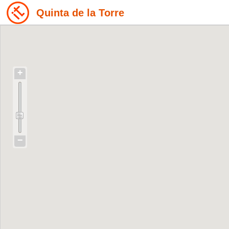
Quinta de la Torre
+
−