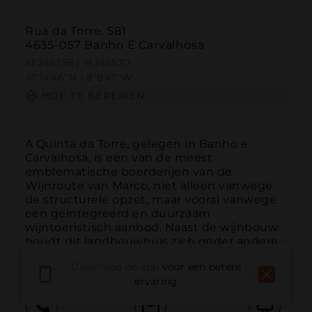
Rua da Torre, 581
4635-057 Banho E Carvalhosa
41.246356 | -8.146520
41º14'46''N | 8º8'47''W
HOE TE BEREIKEN
A Quinta da Torre, gelegen in Banho e 
Carvalhosa, is een van de meest 
emblematische boerderijen van de 
Wijnroute van Marco, niet alleen vanwege 
de structurele opzet, maar vooral vanwege 
een geïntegreerd en duurzaam 
wijntoeristisch aanbod. Naast de wijnbouw 
houdt dit landbouwhuis zich onder andere 
be...
MEER LEZEN
Download de app
voor een betere
ervaring