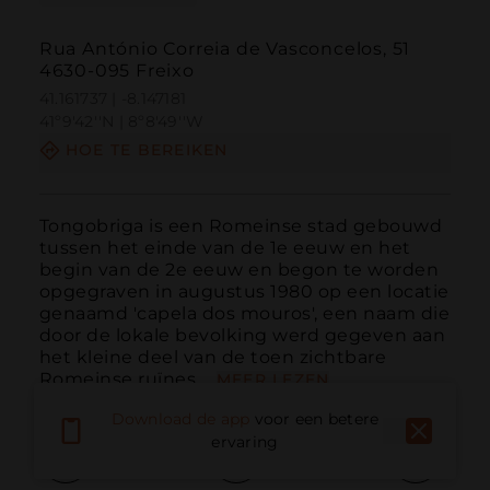
Rua António Correia de Vasconcelos, 51
4630-095 Freixo
41.161737 | -8.147181
41º9'42''N | 8º8'49''W
HOE TE BEREIKEN
Tongobriga is een Romeinse stad gebouwd 
tussen het einde van de 1e eeuw en het 
begin van de 2e eeuw en begon te worden 
opgegraven in augustus 1980 op een locatie 
genaamd 'capela dos mouros', een naam die 
door de lokale bevolking werd gegeven aan 
het kleine deel van de toen zichtbare 
Romeinse ruïnes....
MEER LEZEN
Download de app
voor een betere
ervaring