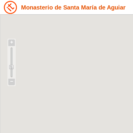
Monasterio de Santa María de Aguiar
+
−