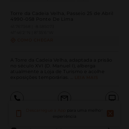
Torre da Cadeia Velha, Passeio 25 de Abril
4990-058 Ponte De Lima
41.767368 | -8.585073
41º46'2''N | 8º35'6''W
COMO CHEGAR
A Torre da Cadeia Velha, adaptada a prisão 
no século XVI (D. Manuel I), alberga 
atualmente a Loja de Turismo e acolhe 
exposições temporárias. ...
LEIA MAIS
Ligar
E-mail
Site
Descarregue a App
para uma melhor
experiência