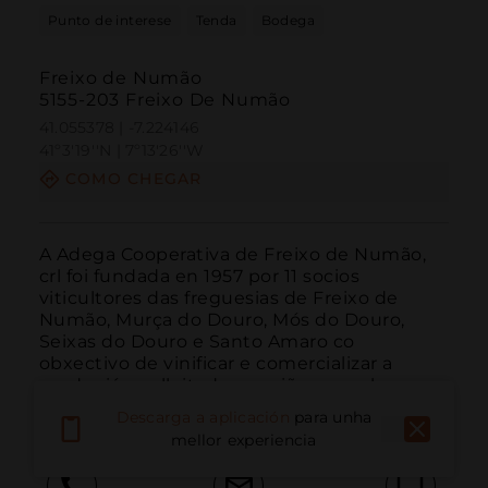
Punto de interese
Tenda
Bodega
Freixo de Numão
5155-203 Freixo De Numão
41.055378 | -7.224146
41º3'19''N | 7º13'26''W
COMO CHEGAR
A Adega Cooperativa de Freixo de Numão, 
crl foi fundada en 1957 por 11 socios 
viticultores das freguesias de Freixo de 
Numão, Murça do Douro, Mós do Douro, 
Seixas do Douro e Santo Amaro co 
obxectivo de vinificar e comercializar a 
produción colleitada nas viñas por eles 
exploradas.
LER MÁIS
Descarga a aplicación
para unha
mellor experiencia