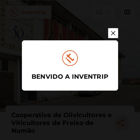
GL
BENVIDO A INVENTRIP
Cooperativa de Olivicultores e
Viticultores de Freixo de
Numão