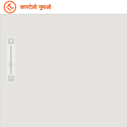
कास्टेलो नुमाओ
+
−