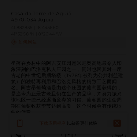
Casa da Torre de Aguiã
4970-034 Aguiã
41.882835 | -8.445660
41º52'58''N | 8º26'44''W
如何到达
坐落在乡村中的阿吉安庄园是米尼奥高地最令人印
象深刻的巴洛克私人庄园之一，同时也因其对一座
古老的中世纪后期塔楼（1978年被列为公共利益建
筑）的独特再利用和巴洛克风格的精致工艺而闻
名。阿吉昂葡萄酒是由这个庄园的葡萄园获得的，
是迄今为止最古老且仍在生产的品牌，并努力振兴
该地区一些已经逐渐废弃的习俗。葡萄园的生命周
期在葡萄收获季节达到高潮，这个时候会有传统歌
曲的伴奏。
下载应用程序
以获得更佳体验