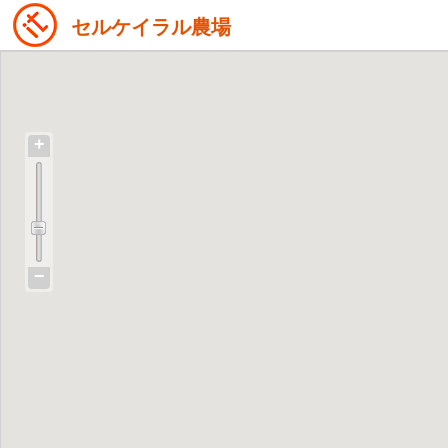
セルケイラル農場
+
−