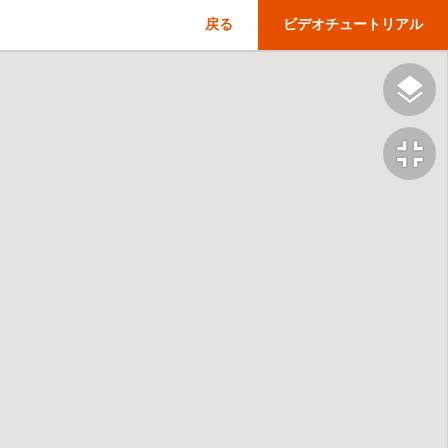
戻る
ビデオチュートリアル
fullscreen_exit