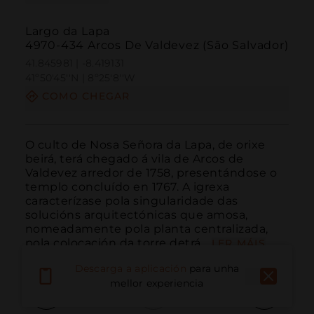
Largo da Lapa
4970-434 Arcos De Valdevez (São Salvador)
41.845981 | -8.419131
41º50'45''N | 8º25'8''W
COMO CHEGAR
O culto de Nosa Señora da Lapa, de orixe 
beirá, terá chegado á vila de Arcos de 
Valdevez arredor de 1758, presentándose o 
templo concluído en 1767. A igrexa 
caracterízase pola singularidade das 
solucións arquitectónicas que amosa, 
nomeadamente pola planta centralizada, 
pola colocación da torre detrá...
LER MÁIS
Descarga a aplicación
para unha
mellor experiencia