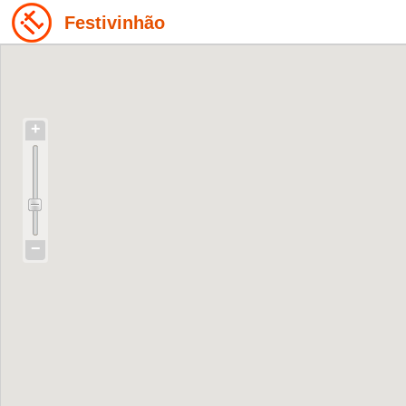
Festivinhão
+
−