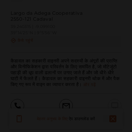
Largo da Adega Cooperativa
2550-121 Cadaval
39.240315 | -9.099100
39º14'25''N | 9º5'56''W
कैसे पहुंचें
कैडावल का सहकारी वाइनरी अपने सदस्यों के अंगूरों की प्राप्ति 
और विनीफिकेशन द्वारा परिवर्तन के लिए समर्पित है, जो मोंटेजुंटो 
पहाड़ी की धूप वाली ढलानों पर उगाए जाते हैं और जो धीरे-धीरे 
घाटी में फैलते हैं। कैडावल का सहकारी वाइनरी थोक में और पैक 
किए गए रूप में वाइन का व्यापार करता है।
और पढ़ें
बुलाना
ईमेल
वेबसाइट
बेहतर अनुभव के लिए
ऐप डाउनलोड करें