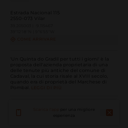
Estrada Nacional 115
2550-073 Vilar
39.205003 | -9.115467
39º12'18''N | 9º6'55''W
COME ARRIVARE
'Un Quinta do Gradil per tutti i giorni' è la 
proposta dell'azienda proprietaria di una 
delle tenute più antiche del comune di 
Cadaval, la cui storia risale al XVIII secolo, 
quando era di proprietà del Marchese di 
Pombal.
LEGGI DI PIÙ
Scarica l'app
per una migliore
esperienza
Chiama
E-mail
Sito Web