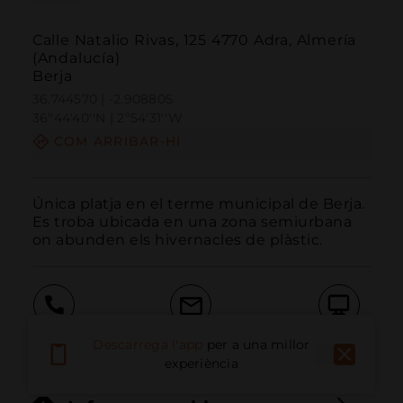
Calle Natalio Rivas, 125 4770 Adra, Almería
(Andalucía)
Berja
36.744570 | -2.908805
36º44'40''N | 2º54'31''W
COM ARRIBAR-HI
Única platja en el terme municipal de Berja. 
Es troba ubicada en una zona semiurbana 
on abunden els hivernacles de plàstic.
Trucar
Email
Lloc Web
Descarrega l'app
per a una millor
experiència