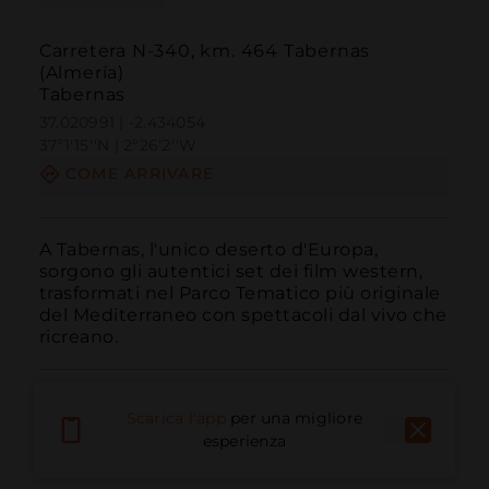
Carretera N-340, km. 464 Tabernas
(Almería)
Tabernas
37.020991 | -2.434054
37º1'15''N | 2º26'2''W
COME ARRIVARE
A Tabernas, l'unico deserto d'Europa, 
sorgono gli autentici set dei film western, 
trasformati nel Parco Tematico più originale 
del Mediterraneo con spettacoli dal vivo che 
ricreano.
Scarica l'app
per una migliore
esperienza
Chiama
E-mail
Sito Web