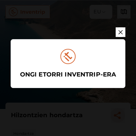
EU
ONGI ETORRI INVENTRIP-ERA
Hilzontzien hondartza
Hondartza