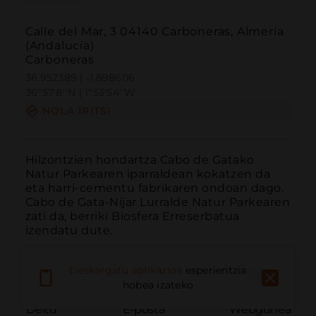
Calle del Mar, 3 04140 Carboneras, Almería
(Andalucía)
Carboneras
36.952389 | -1.898606
36º57'8''N | 1º53'54''W
NOLA IRITSI
Hilzontzien hondartza Cabo de Gatako 
Natur Parkearen iparraldean kokatzen da 
eta harri-cementu fabrikaren ondoan dago. 
Cabo de Gata-Níjar Lurralde Natur Parkearen 
zati da, berriki Biosfera Erreserbatua 
izendatu dute.
Deskargatu aplikazioa
esperientzia
hobea izateko
Deitu
E-posta
Webgunea