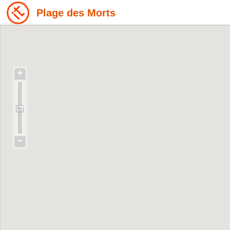
Plage des Morts
+
−