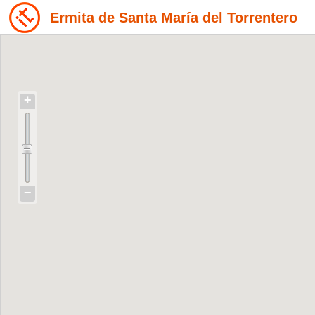
Ermita de Santa María del Torrentero
+
−