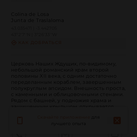
Colina de Losa
Junta de Traslaloma
43.035471 | -3.442705
43º2'7''N | 3º26'33''W
КАК ДОБРАТЬСЯ
Церковь Наших Ждущих, по-видимому, 
небольшой романский храм второй 
половины XII века, с одним достаточно 
переделанным кораблем, завершенным 
полукруглым апсидом. Внешность проста, 
с каменными и облицовочными стенами. 
Рядом с башней, у подножия храма и 
защищенным крыльцом, открывается 
уникальный порта...
ЧИТАТЬ ДАЛЬШЕ
Скачайте приложение
для
лучшего опыта