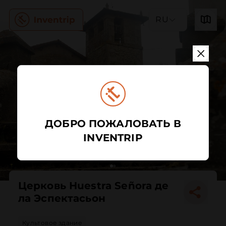
RU
ДОБРО ПОЖАЛОВАТЬ В
INVENTRIP
Церковь Нuestra Señora де
ла Эспектасьон
Культовое здание