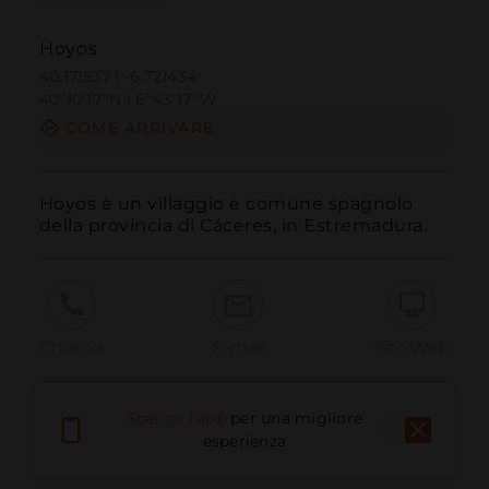
Hoyos
40.171537 | -6.721434
40º10'17''N | 6º43'17''W
COME ARRIVARE
Hoyos è un villaggio e comune spagnolo 
della provincia di Cáceres, in Estremadura.
Chiama
E-mail
Sito Web
Scarica l'app
per una migliore
Segnala problema
esperienza