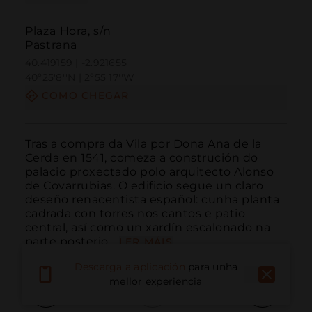
Plaza Hora, s/n
Pastrana
40.419159 | -2.921655
40º25'8''N | 2º55'17''W
COMO CHEGAR
Tras a compra da Vila por Dona Ana de la 
Cerda en 1541, comeza a construción do 
palacio proxectado polo arquitecto Alonso 
de Covarrubias. O edificio segue un claro 
deseño renacentista español: cunha planta 
cadrada con torres nos cantos e patio 
central, así como un xardín escalonado na 
parte posterio...
LER MÁIS
Descarga a aplicación
para unha
mellor experiencia