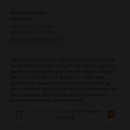
Plaza Hora, s/n
Pastrana
40.419159 | -2.921655
40º25'8''N | 2º55'17''W
HOE TE BEREIKEN
Na de aankoop van de Villa door Doña Ana 
de la Cerda in 1541, begon de bouw van het 
paleis ontworpen door de architect Alonso 
de Covarrubias. Het gebouw volgt een 
duidelijke Spaanse renaissance-indeling: 
een vierkant grondplan met hoektorens en 
een centrale binnenplaats, evenals een 
terrastuin aan d...
MEER LEZEN
Download de app
voor een betere
ervaring