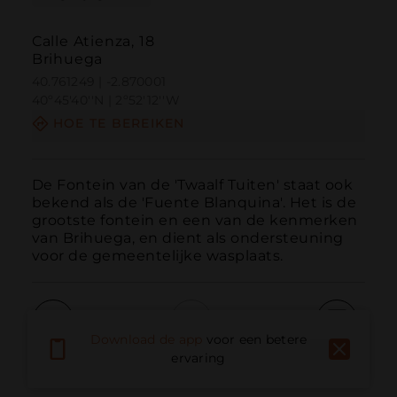
Calle Atienza, 18
Brihuega
40.761249 | -2.870001
40º45'40''N | 2º52'12''W
HOE TE BEREIKEN
De Fontein van de 'Twaalf Tuiten' staat ook 
bekend als de 'Fuente Blanquina'. Het is de 
grootste fontein en een van de kenmerken 
van Brihuega, en dient als ondersteuning 
voor de gemeentelijke wasplaats.
Download de app
voor een betere
Bellen
E-mail
Website
ervaring