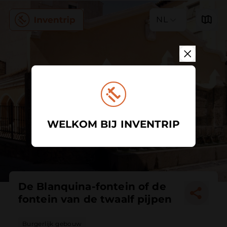
NL
WELKOM BIJ INVENTRIP
De Blanquina-fontein of de
fontein van de twaalf pijpen
Burgerlijk gebouw