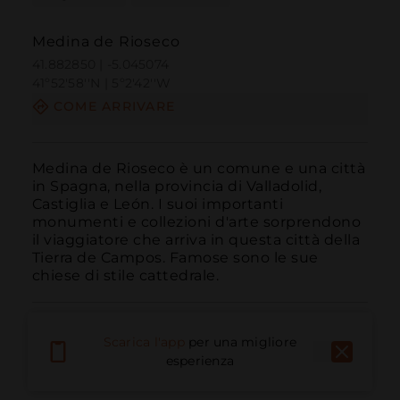
Medina de Rioseco
41.882850 | -5.045074
41º52'58''N | 5º2'42''W
COME ARRIVARE
Medina de Rioseco è un comune e una città 
in Spagna, nella provincia di Valladolid, 
Castiglia e León. I suoi importanti 
monumenti e collezioni d'arte sorprendono 
il viaggiatore che arriva in questa città della 
Tierra de Campos. Famose sono le sue 
chiese di stile cattedrale.
Scarica l'app
per una migliore
esperienza
Chiama
E-mail
Sito Web