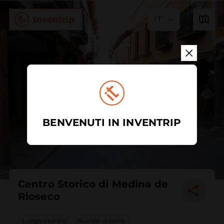
IT
BENVENUTI IN INVENTRIP
Centro Storico di Medina de
Rioseco
Luogo storico
Nucleo urbano