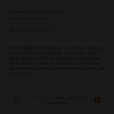
Montealegre de Campos
41.901866 | -4.898955
41º54'6''N | 4º53'56''W
COM ARRIBAR-HI
Montealegre de Campos és un municipi de 
la província de Valladolid, a Castella i Lleó. 
Està situat al límit del paramo, molt a prop 
de la frontera amb la província de Palència, 
dominant una àmplia extensió de terreny al 
seu voltant.
Descarrega l'app
per a una millor
Trucar
Email
Lloc Web
experiència