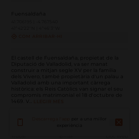
Fuensaldaña
41.706195 | -4.767540
41º42'22''N | 4º46'3''W
COM ARRIBAR-HI
El castell de Fuensaldaña, propietat de la 
Diputació de Valladolid, va ser manat 
construir a mitjan segle XV per la família 
dels Vivero, també propietària d'un palau a 
Valladolid amb una important càrrega 
històrica: els Reis Catòlics van signar el seu 
compromís matrimonial el 18 d'octubre de 
1469. V...
LLEGIR MÉS
Descarrega l'app
per a una millor
experiència
Trucar
Email
Lloc Web